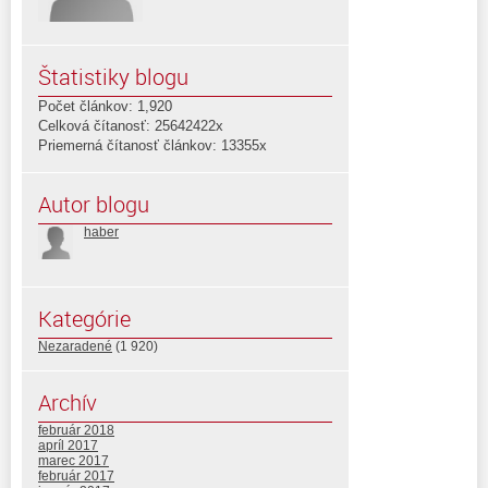
Štatistiky blogu
Počet článkov: 1,920
Celková čítanosť: 25642422x
Priemerná čítanosť článkov: 13355x
Autor blogu
haber
Kategórie
Nezaradené
(1 920)
Archív
február 2018
apríl 2017
marec 2017
február 2017