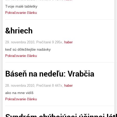
Tvoje malé tabletky
Pokračovanie článku
&hriech
29. novembra 2010, Prečítané 9 295x,
haber
keď sú dôležitejšie nadávky
Pokračovanie článku
Báseň na nedeľu: Vrabčia
28. novembra 2010, Prečítané 8 447x,
haber
ako na mne vidíš
Pokračovanie článku
Syndróm chýbajúcej účinnej lát