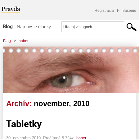
Registrácia
Prihlásenie
Blog
Najnovšie články
Najčítanejšie články
Blog
>
haber
Najkomentovanejšie články
Zoznam blogov
Komerčné blogy
Archív:
november, 2010
Tabletky
30. novembra 2010, Prečítané 8 724x,
haber