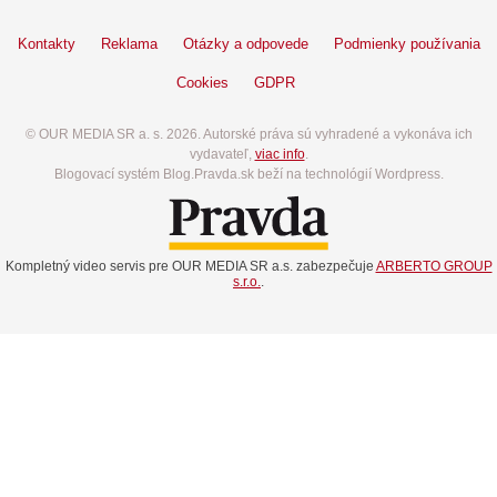
Kontakty
Reklama
Otázky a odpovede
Podmienky používania
Cookies
GDPR
© OUR MEDIA SR a. s. 2026. Autorské práva sú vyhradené a vykonáva ich
vydavateľ,
viac info
.
Blogovací systém Blog.Pravda.sk beží na technológií Wordpress.
Kompletný video servis pre OUR MEDIA SR a.s. zabezpečuje
ARBERTO GROUP
s.r.o.
.