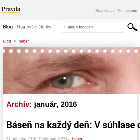
Registrácia
Prihlásenie
Blog
Najnovšie články
Najčítanejšie články
Blog
>
haber
Najkomentovanejšie články
Zoznam blogov
Komerčné blogy
Archív:
január, 2016
Báseň na každý deň: V súhlase 
31. januára 2016, Prečítané 8 971x,
haber