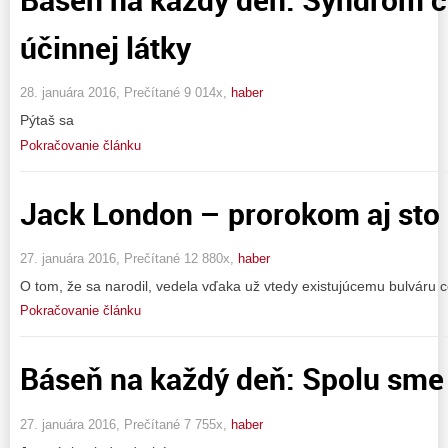
účinnej látky
28. januára 2016, Prečítané 9 014x,
haber
Pýtaš sa
Pokračovanie článku
Jack London – prorokom aj sto 
27. januára 2016, Prečítané 12 880x,
haber
O tom, že sa narodil, vedela vďaka už vtedy existujúcemu bulváru c
Pokračovanie článku
Báseň na každý deň: Spolu sme
27. januára 2016, Prečítané 7 755x,
haber