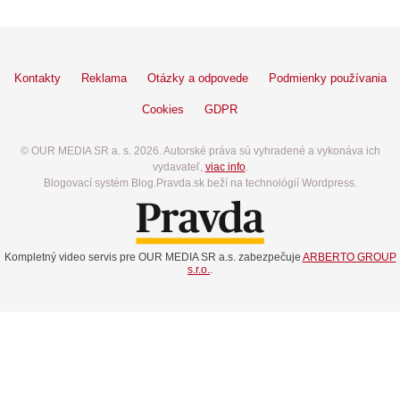
Kontakty
Reklama
Otázky a odpovede
Podmienky používania
Cookies
GDPR
© OUR MEDIA SR a. s. 2026. Autorské práva sú vyhradené a vykonáva ich
vydavateľ,
viac info
.
Blogovací systém Blog.Pravda.sk beží na technológií Wordpress.
Kompletný video servis pre OUR MEDIA SR a.s. zabezpečuje
ARBERTO GROUP
s.r.o.
.