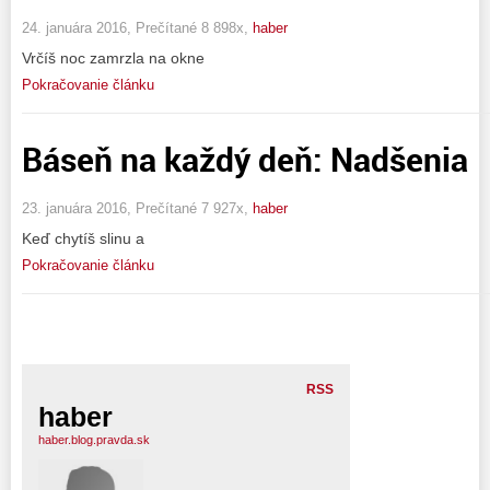
24. januára 2016, Prečítané 8 898x,
haber
Vrčíš noc zamrzla na okne
Pokračovanie článku
Báseň na každý deň: Nadšenia
23. januára 2016, Prečítané 7 927x,
haber
Keď chytíš slinu a
Pokračovanie článku
RSS
haber
haber.blog.pravda.sk