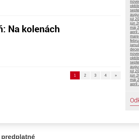
nove
októ
sept
augu
júl 2
jún 
ň: Na kolenách
máj 
apríl
mare
febru
janu
dece
nove
októ
sept
augu
júl 2
jún 
1
2
3
4
»
máj 
apríl
Od
 predplatné