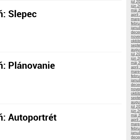
júl 2
jún 
ň: Slepec
máj 
apríl
mare
febr
janu
dece
nove
októ
sept
augu
júl 2
jún 
ň: Plánovanie
máj 
apríl
mare
febr
janu
dece
nove
októ
sept
augu
júl 2
jún 
: Autoportrét
máj 
apríl
mare
febr
janu
dece