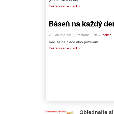
Pokračovanie článku
Báseň na každý de
22. januára 2015, Prečítané 9 781x,
haber
Keď sa na niečo dlho pozerám
Pokračovanie článku
Objednajte si