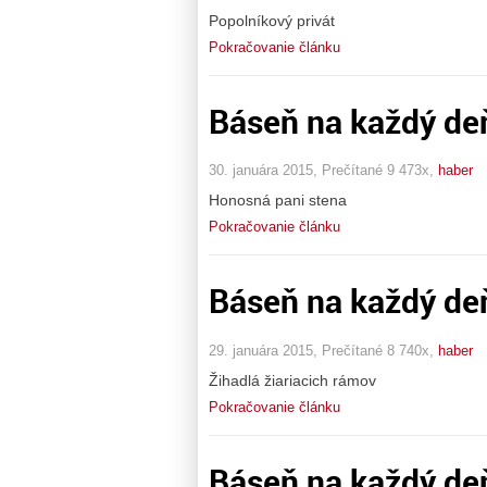
Popolníkový privát
Pokračovanie článku
Báseň na každý de
30. januára 2015, Prečítané 9 473x,
haber
Honosná pani stena
Pokračovanie článku
Báseň na každý de
29. januára 2015, Prečítané 8 740x,
haber
Žihadlá žiariacich rámov
Pokračovanie článku
Báseň na každý de