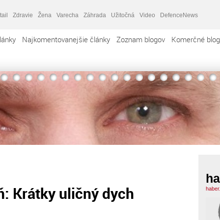
tail
Zdravie
Žena
Varecha
Záhrada
Užitočná
Video
DefenceNews
lánky
Najkomentovanejšie články
Zoznam blogov
Komerčné blog
ha
: Krátky uličný dych
haber