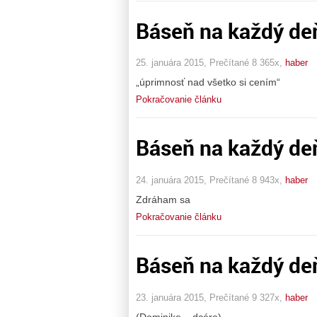
Báseň na každý de
25. januára 2015, Prečítané 8 365x,
haber
„úprimnosť nad všetko si cením“
Pokračovanie článku
Báseň na každý de
24. januára 2015, Prečítané 8 943x,
haber
Zdráham sa
Pokračovanie článku
Báseň na každý deň
23. januára 2015, Prečítané 9 327x,
haber
(Dominike – dcére)