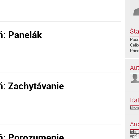
Šta
ň: Panelák
Poče
Celk
Prie
Aut
ň: Zachytávanie
Kat
Neza
Arc
febr
ň: Porozumenie
apríl