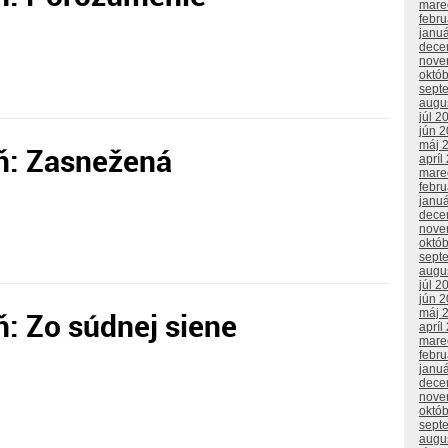
mare
febr
janu
dece
nove
októ
sept
augu
júl 2
jún 
máj 
ň: Zasnežená
apríl
mare
febr
janu
dece
nove
októ
sept
augu
júl 2
jún 
: Zo súdnej siene
máj 
apríl
mare
febr
janu
dece
nove
októ
sept
augu