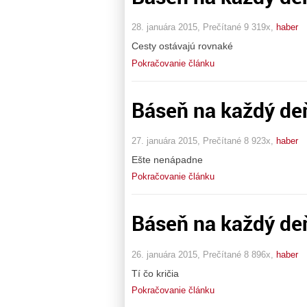
28. januára 2015, Prečítané 9 319x,
haber
Cesty ostávajú rovnaké
Pokračovanie článku
Báseň na každý de
27. januára 2015, Prečítané 8 923x,
haber
Ešte nenápadne
Pokračovanie článku
Báseň na každý deň
26. januára 2015, Prečítané 8 896x,
haber
Tí čo kričia
Pokračovanie článku