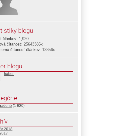
tistiky blogu
t článkov: 1,920
ová čítanosť: 25643385x
merná čítanosť článkov: 13356x
or blogu
haber
egórie
radené
(1 920)
hív
uár 2018
 2017