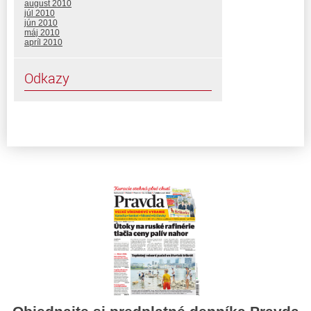
august 2010
júl 2010
jún 2010
máj 2010
apríl 2010
Odkazy