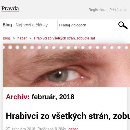
Registrácia
Prihlásenie
Blog
Najnovšie články
Najčítanejšie články
Blog
>
haber
>
Hrabivci zo všetkých strán, zobuďte sa!
Najkomentovanejšie články
Zoznam blogov
Komerčné blogy
Archív:
február, 2018
Hrabivci zo všetkých strán, zob
27. februára 2018, Prečítané 8 284x,
haber