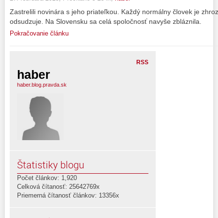
Zastrelili novinára s jeho priateľkou. Každý normálny človek je zhr
odsudzuje. Na Slovensku sa celá spoločnosť navyše zbláznila.
Pokračovanie článku
RSS
haber
haber.blog.pravda.sk
Štatistiky blogu
Počet článkov: 1,920
Celková čítanosť: 25642769x
Priemerná čítanosť článkov: 13356x