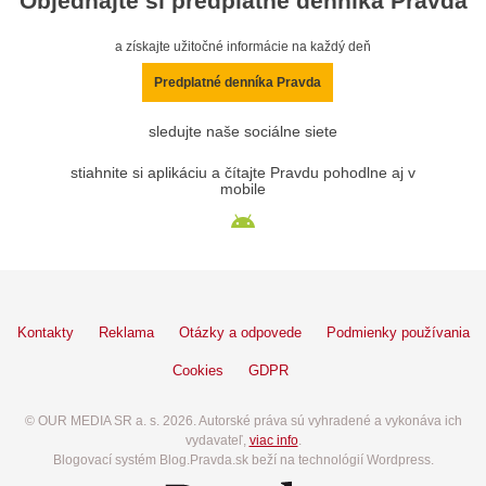
Objednajte si predplatné denníka Pravda
a získajte užitočné informácie na každý deň
Predplatné denníka Pravda
sledujte naše sociálne siete
stiahnite si aplikáciu a čítajte Pravdu pohodlne aj v
mobile
Kontakty
Reklama
Otázky a odpovede
Podmienky používania
Cookies
GDPR
© OUR MEDIA SR a. s. 2026. Autorské práva sú vyhradené a vykonáva ich
vydavateľ,
viac info
.
Blogovací systém Blog.Pravda.sk beží na technológií Wordpress.