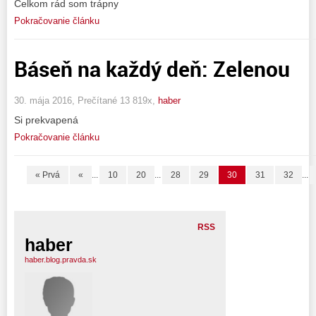
Celkom rád som trápny
Pokračovanie článku
Báseň na každý deň: Zelenou
30. mája 2016, Prečítané 13 819x,
haber
Si prekvapená
Pokračovanie článku
« Prvá
«
...
10
20
...
28
29
30
31
32
...
RSS
haber
haber.blog.pravda.sk