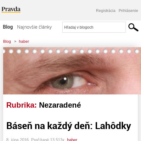
Registrácia
Prihlásenie
Blog
Najnovšie články
Najčítanejšie články
Blog
>
haber
Najkomentovanejšie články
Zoznam blogov
Komerčné blogy
Rubrika:
Nezaradené
Báseň na každý deň: Lahôdky
8. júna 2016, Prečítané 13 513x,
haber