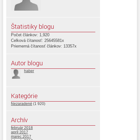
Štatistiky blogu
Počet článkov: 1,920
Celková čítanosť: 25645581x
Priemerná čítanosť článkov: 13357x
Autor blogu
haber
Kategórie
Nezaradené
(1 920)
Archív
február 2018
apríl 2017
marec 2017