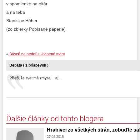
v spomienke na oltár
a na teba
Stanislav Háber
(zo zbierky Popísané páperie)
«
Báseň na nedeľu: Utopené more
Debata ( 1 príspevok )
Píšeš, že svet má zmysel... aj ...
Ďalšie články od tohto blogera
Hrabivci zo všetkých strán, zobuďte sa
27.02.2018