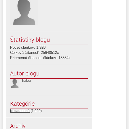
Štatistiky blogu
Počet článkov: 1,920
Celková čítanosť: 25640512x
Priemerná čítanosť článkov: 13354x
Autor blogu
haber
Kategórie
Nezaradené
(1 920)
Archív