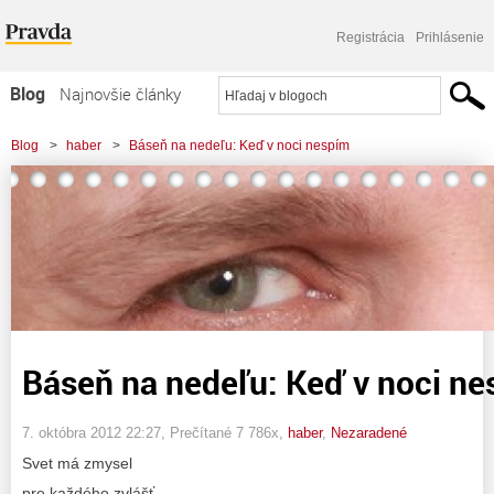
Registrácia
Prihlásenie
Blog
Najnovšie články
Najčítanejšie články
Blog
>
haber
>
Báseň na nedeľu: Keď v noci nespím
Najkomentovanejšie články
Zoznam blogov
Komerčné blogy
Báseň na nedeľu: Keď v noci n
7. októbra 2012 22:27
, Prečítané 7 786x,
haber
,
Nezaradené
Svet má zmysel
pre každého zvlášť