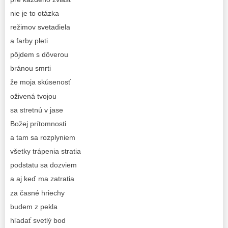
nie je to otázka
režimov svetadiela
a farby pleti
pôjdem s dôverou
bránou smrti
že moja skúsenosť
oživená tvojou
sa stretnú v jase
Božej prítomnosti
a tam sa rozplyniem
všetky trápenia stratia
podstatu sa dozviem
a aj keď ma zatratia
za časné hriechy
budem z pekla
hľadať svetlý bod