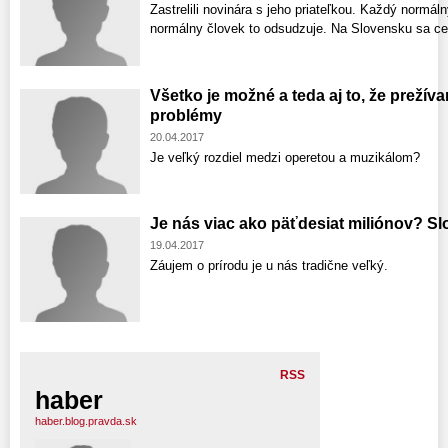
Zastrelili novinára s jeho priateľkou. Každý normá
normálny človek to odsudzuje. Na Slovensku sa ce
Všetko je možné a teda aj to, že prežív
problémy
20.04.2017
Je veľký rozdiel medzi operetou a muzikálom?
Je nás viac ako päťdesiat miliónov? Slo
19.04.2017
Záujem o prírodu je u nás tradične veľký.
RSS
haber
haber.blog.pravda.sk