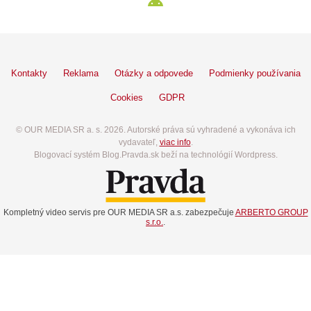
Kontakty
Reklama
Otázky a odpovede
Podmienky používania
Cookies
GDPR
© OUR MEDIA SR a. s. 2026. Autorské práva sú vyhradené a vykonáva ich
vydavateľ,
viac info
.
Blogovací systém Blog.Pravda.sk beží na technológií Wordpress.
Kompletný video servis pre OUR MEDIA SR a.s. zabezpečuje
ARBERTO GROUP
s.r.o.
.