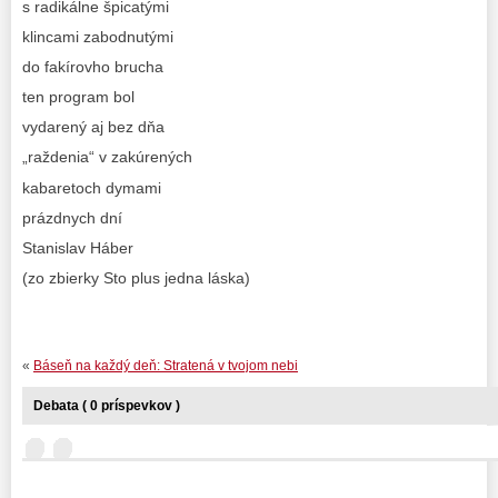
s radikálne špicatými
klincami zabodnutými
do fakírovho brucha
ten program bol
vydarený aj bez dňa
„raždenia“ v zakúrených
kabaretoch dymami
prázdnych dní
Stanislav Háber
(zo zbierky Sto plus jedna láska)
«
Báseň na každý deň: Stratená v tvojom nebi
Debata ( 0 príspevkov )