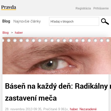
Registrácia
Prihlásenie
Blog
Najnovšie články
Najčítanejšie články
Blog
>
haber
Najkomentovanejšie články
>
Báseň na každý deň: Radikálny rez na klincoch zastavení meča
Zoznam blogov
Komerčné blogy
Báseň na každý deň: Radikálny 
zastavení meča
28. novembra 2013 09:35
, Prečítané 9 061x,
haber
,
Nezaradené