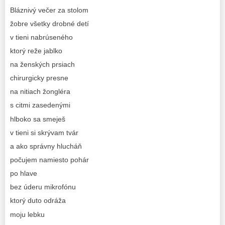
Bláznivý večer za stolom
žobre všetky drobné detí
v tieni nabrúseného
ktorý reže jablko
na ženských prsiach
chirurgicky presne
na nitiach žongléra
s citmi zasedenými
hlboko sa smeješ
v tieni si skrývam tvár
a ako správny hlucháň
počujem namiesto pohár
po hlave
bez úderu mikrofónu
ktorý duto odráža
moju lebku