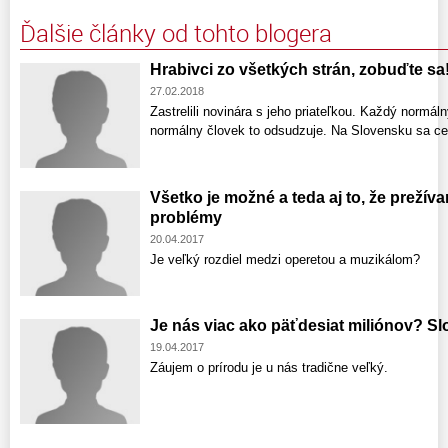
Ďalšie články od tohto blogera
Hrabivci zo všetkých strán, zobuďte sa
27.02.2018
Zastrelili novinára s jeho priateľkou. Každý normá
normálny človek to odsudzuje. Na Slovensku sa ce
Všetko je možné a teda aj to, že prežív
problémy
20.04.2017
Je veľký rozdiel medzi operetou a muzikálom?
Je nás viac ako päťdesiat miliónov? Slo
19.04.2017
Záujem o prírodu je u nás tradične veľký.