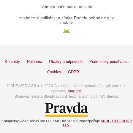
sledujte naše sociálne siete
stiahnite si aplikáciu a čítajte Pravdu pohodlne aj v
mobile
Kontakty
Reklama
Otázky a odpovede
Podmienky používania
Cookies
GDPR
© OUR MEDIA SR a. s. 2026. Autorské práva sú vyhradené a vykonáva ich
vydavateľ,
viac info
.
Blogovací systém Blog.Pravda.sk beží na technológií Wordpress.
Kompletný video servis pre OUR MEDIA SR a.s. zabezpečuje
ARBERTO GROUP
s.r.o.
.