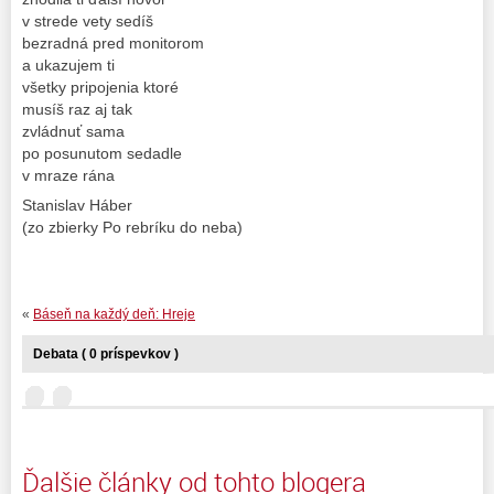
v strede vety sedíš
bezradná pred monitorom
a ukazujem ti
všetky pripojenia ktoré
musíš raz aj tak
zvládnuť sama
po posunutom sedadle
v mraze rána
Stanislav Háber
(zo zbierky Po rebríku do neba)
«
Báseň na každý deň: Hreje
Debata ( 0 príspevkov )
Ďalšie články od tohto blogera