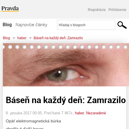
Registrácia
Prihlásenie
Blog
Najnovšie články
Najčítanejšie články
Blog
>
haber
>
Báseň na každý deň: Zamrazilo
Najkomentovanejšie články
Zoznam blogov
Komerčné blogy
Báseň na každý deň: Zamrazilo
8. januára 2017 00:05
, Prečítané 7 967x,
haber
,
Nezaradené
Opäť elektromagnetická búrka
zhodila ti ďalší hovor