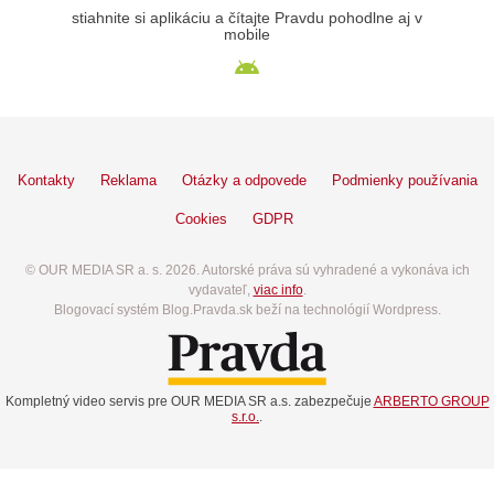
stiahnite si aplikáciu a čítajte Pravdu pohodlne aj v
mobile
Kontakty
Reklama
Otázky a odpovede
Podmienky používania
Cookies
GDPR
© OUR MEDIA SR a. s. 2026. Autorské práva sú vyhradené a vykonáva ich
vydavateľ,
viac info
.
Blogovací systém Blog.Pravda.sk beží na technológií Wordpress.
Kompletný video servis pre OUR MEDIA SR a.s. zabezpečuje
ARBERTO GROUP
s.r.o.
.